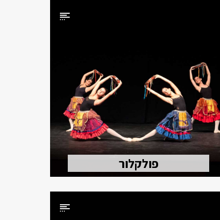
פולקלור